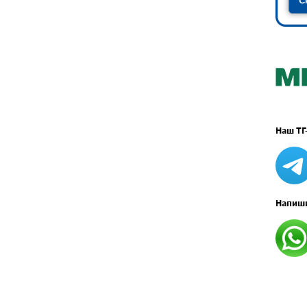
Наш ТГ
Напиши