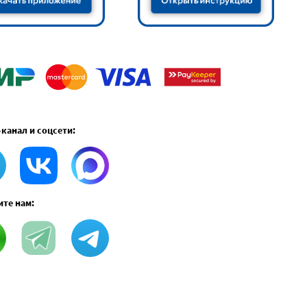
-канал и соцсети:
те нам: